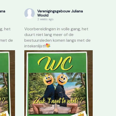
ana
Verenigingsgebouw Juliana
Woold
2 weeks ago
g, het
Voorbereidingen in volle gang, het
duurt niet lang meer of de
 met de
bestuursleden komen langs met de
intekenlijst!!