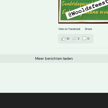
View on Facebook
·
Share
10
3
0
Meer berichten laden