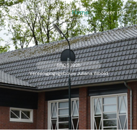
Home
Over ons
SINDS 1928
Vereenigingsgebouw Juliana Woold