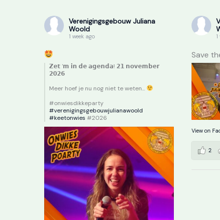
Verenigingsgebouw Juliana
V
Woold
1 week ago
1
Save th
𝗭𝗲𝘁 '𝗺 𝗶𝗻 𝗱𝗲 𝗮𝗴𝗲𝗻𝗱𝗮! 𝟮𝟭 𝗻𝗼𝘃𝗲𝗺𝗯𝗲𝗿
𝟮𝟬𝟮𝟲
Meer hoef je nu nog niet te weten...
#onwiesdikkeparty
#verenigingsgebouwjulianawoold
#keetonwies
#2026
View on Fa
2