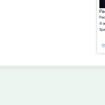
Pa
Pao
4 a
Spe