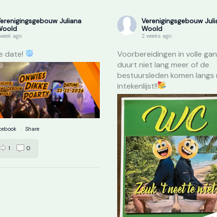
erenigingsgebouw Juliana
Verenigingsgebouw Juli
Woold
Woold
 week ago
2 weeks ago
e date!
Voorbereidingen in volle gan
duurt niet lang meer of de
bestuursleden komen langs
intekenlijst!!
cebook
·
Share
1
0