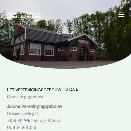
Ga
naar
de
inhoud
Contact
HET VEREENIGINGSGEBOUW JULIANA
Contactgegevens
Juliana Vereningingsgebouw
Gosselinkweg 14
7108 BP Winterswijk Woold
0543-564329